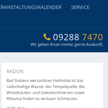
ERANSTALTUNGSKALENDER
SERVICE
09288
7470
Wir geben Ihnen immer gerne Auskunft.
RADON
Bad Stebens wertvollstes Heilmittel ist das
radonhaltige Wasser der Tempelquelle. Bei
Wirbelsäulen- und Gelenkschmerzen sowie
Rheuma lindert es wirksam Schmerzen.