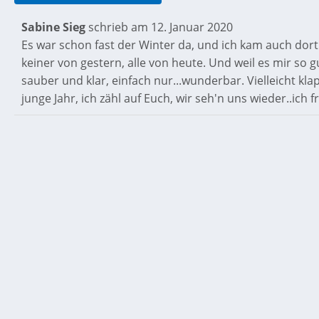
Kommentar oder Nachricht
*
Sabine Sieg
schrieb am
12. Januar 2020
Es war schon fast der Winter da, und ich kam auch dort 
keiner von gestern, alle von heute. Und weil es mir so gu
sauber und klar, einfach nur...wunderbar. Vielleicht kl
junge Jahr, ich zähl auf Euch, wir seh'n uns wieder..ich
Ich stimme der
Datenschutzerklärung
zu
Absenden