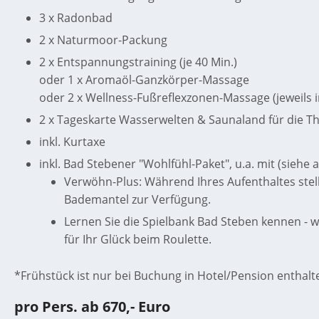
3 x Radonbad
2 x Naturmoor-Packung
2 x Entspannungstraining (je 40 Min.)
oder 1 x Aromaöl-Ganzkörper-Massage
oder 2 x Wellness-Fußreflexzonen-Massage (jeweils 
2 x Tageskarte Wasserwelten & Saunaland für die 
inkl. Kurtaxe
inkl. Bad Stebener "Wohlfühl-Paket", u.a. mit (siehe 
Verwöhn-Plus: Während Ihres Aufenthaltes stell
Bademantel zur Verfügung.
Lernen Sie die Spielbank Bad Steben kennen - 
für Ihr Glück beim Roulette.
*Frühstück ist nur bei Buchung in Hotel/Pension enthalt
pro Pers. ab 670,- Euro