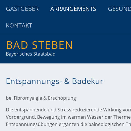
GASTGEBER
ARRANGEMENTS
GESUND
KONTAKT
BAD STEBEN
Bayerisches Staatsbad
Name
*
Entspannungs- & Badekur
E-Mail
*
bei Fibromyalgie & Erschöpfung
Die entspannende und Stress reduzierende Wirkung von
Betreff
*
Vordergrund. Bewegung im warmen Wasser der Therme 
Entspannungsübungen ergänzen die balneologischen Th