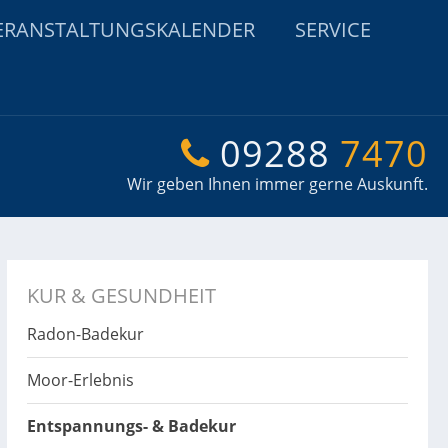
ERANSTALTUNGSKALENDER
SERVICE
09288
7470
Wir geben Ihnen immer gerne Auskunft.
KUR & GESUNDHEIT
Radon-Badekur
Moor-Erlebnis
Entspannungs- & Badekur