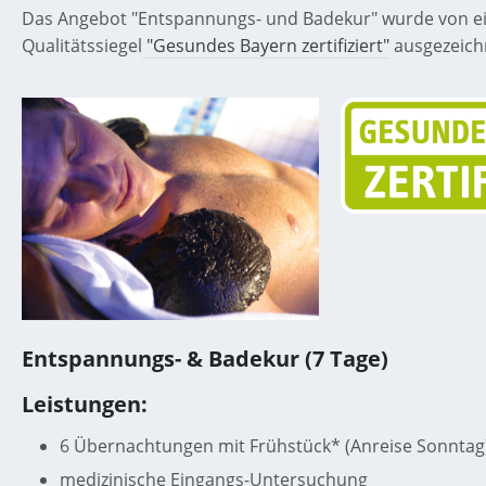
Das Angebot "Entspannungs- und Badekur" wurde von e
Kommentar oder Nachricht
*
Qualitätssiegel
"Gesundes Bayern zertifiziert"
ausgezeich
Ich stimme der
Datenschutzerklärung
zu
Absenden
Entspannungs- & Badekur (7 Tage)
Leistungen:
6 Übernachtungen mit Frühstück* (Anreise Sonntag
medizinische Eingangs-Untersuchung