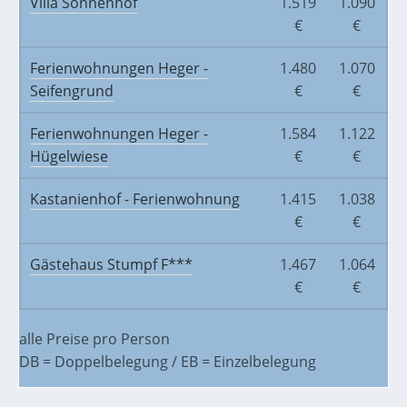
Villa Sonnenhof
1.519
1.090
€
€
Ferienwohnungen Heger -
1.480
1.070
Seifengrund
€
€
Ferienwohnungen Heger -
1.584
1.122
Hügelwiese
€
€
Kastanienhof - Ferienwohnung
1.415
1.038
€
€
Gästehaus Stumpf F***
1.467
1.064
€
€
alle Preise pro Person
DB = Doppelbelegung / EB = Einzelbelegung