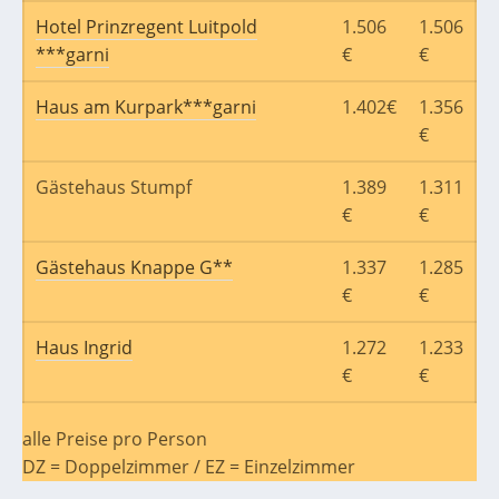
Hotel Prinzregent Luitpold
1.506
1.506
***garni
€
€
Haus am Kurpark***garni
1.402€
1.356
€
Gästehaus Stumpf
1.389
1.311
€
€
Gästehaus Knappe G**
1.337
1.285
€
€
Haus Ingrid
1.272
1.233
€
€
alle Preise pro Person
DZ = Doppelzimmer / EZ = Einzelzimmer