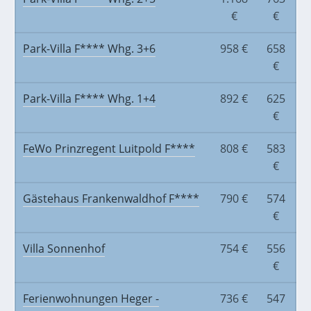
€
€
Park-Villa F**** Whg. 3+6
958 €
658
€
Park-Villa F**** Whg. 1+4
892 €
625
€
FeWo Prinzregent
Luitpold F****
808 €
583
€
Gästehaus Frankenwaldhof F****
790 €
574
€
Villa Sonnenhof
754 €
556
€
Ferienwohnungen Heger -
736 €
547