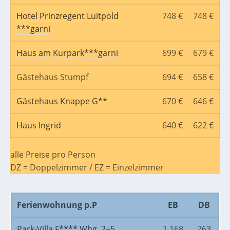
Hotel Prinzregent Luitpold
748 €
748 €
***garni
Haus am Kurpark***garni
699 €
679 €
Gästehaus Stumpf
694 €
658 €
Gästehaus Knappe G**
670 €
646 €
Haus Ingrid
640 €
622 €
alle Preise pro Person
DZ = Doppelzimmer / EZ = Einzelzimmer
Ferienwohnung p.P
EB
DB
Park-Villa F**** Whg. 2+5
1.168
763