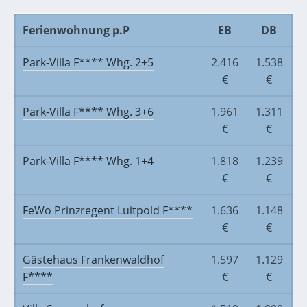
Ferienwohnung p.P
EB
DB
Park-Villa F**** Whg. 2+5
2.416
1.538
€
€
Park-Villa F**** Whg. 3+6
1.961
1.311
€
€
Park-Villa F**** Whg. 1+4
1.818
1.239
€
€
FeWo Prinzregent
Luitpold F****
1.636
1.148
€
€
Gästehaus Frankenwaldhof
1.597
1.129
F****
€
€