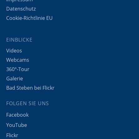
Datenschutz
Cookie-Richtlinie EU
EINBLICKE
Videos
Webcams
360°-Tour
Galerie
Bad Steben bei Flickr
FOLGEN SIE UNS
Facebook
YouTube
Flickr