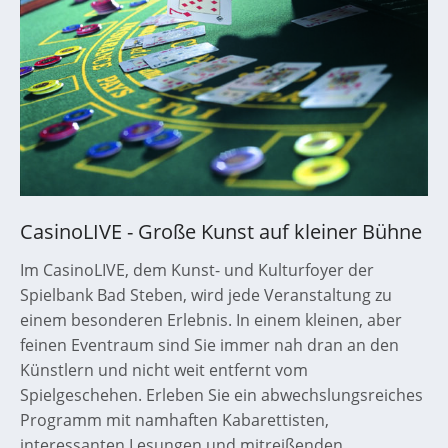
CasinoLIVE - Große Kunst auf kleiner Bühne
Im CasinoLIVE, dem Kunst- und Kulturfoyer der
Spielbank Bad Steben, wird jede Veranstaltung zu
einem besonderen Erlebnis. In einem kleinen, aber
feinen Eventraum sind Sie immer nah dran an den
Künstlern und nicht weit entfernt vom
Spielgeschehen. Erleben Sie ein abwechslungsreiches
Programm mit namhaften Kabarettisten,
interessanten Lesungen und mitreißenden