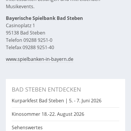
Musikevents.
Bayerische Spielbank Bad Steben
Casinoplatz 1
95138 Bad Steben
Telefon 09288 9251-0
Telefax 09288 9251-40
www.spielbanken-in-bayern.de
BAD STEBEN ENTDECKEN
Kurparkfest Bad Steben | 5. - 7. Juni 2026
Kinosommer 18.-22. August 2026
Sehenswertes