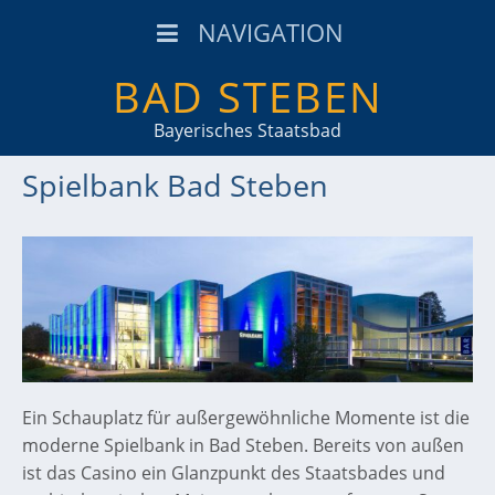
NAVIGATION
BAD STEBEN
Bayerisches Staatsbad
Spielbank Bad Steben
Ein Schauplatz für außergewöhnliche Momente ist die
moderne Spielbank in Bad Steben. Bereits von außen
ist das Casino ein Glanzpunkt des Staatsbades und