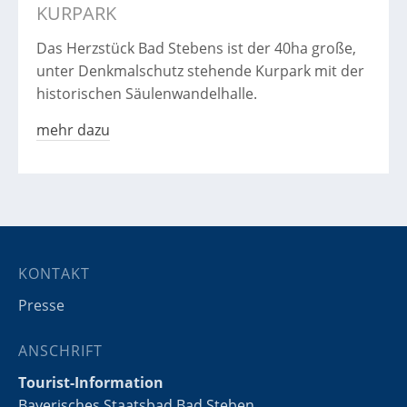
KURPARK
Das Herzstück Bad Stebens ist der 40ha große,
unter Denkmalschutz stehende Kurpark mit der
historischen Säulenwandelhalle.
mehr dazu
KONTAKT
Presse
ANSCHRIFT
Tourist-Information
Bayerisches Staatsbad Bad Steben