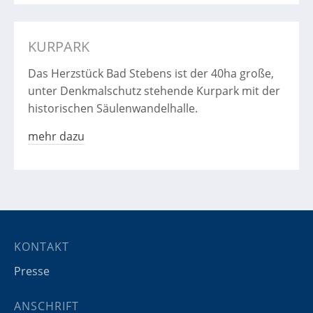
KURPARK
Das Herzstück Bad Stebens ist der 40ha große,
unter Denkmalschutz stehende Kurpark mit der
historischen Säulenwandelhalle.
mehr dazu
KONTAKT
Presse
ANSCHRIFT